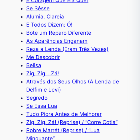
É Coragem Que Ela Quer
Se Sêsse
Alumia, Clareia
E Todos Dizem: Ó!
Bote um Reparo Diferente
As Aparências Enganam
Reza a Lenda (Eram Três Vezes)
Me Descobrir
Belisa
Zig, Zig… Zá!
Através dos Seus Olhos (A Lenda de
Delfim e Levi)
Segredo
Se Essa Lua
Tudo Piora Antes de Melhorar
Zig, Zig, Zá! (Reprise) / “Corre Cotia”
Pobre Marrét (Reprise) / “Lua
Minguante”