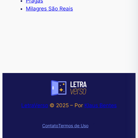
Pragas
Milagres São Reais
LetraVerso
© 2025 – Por
Klaus Bentes
Instagram
Contato
Termos de Uso