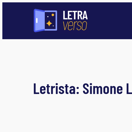
Pular
para
o
conteúdo
Letrista:
Simone L