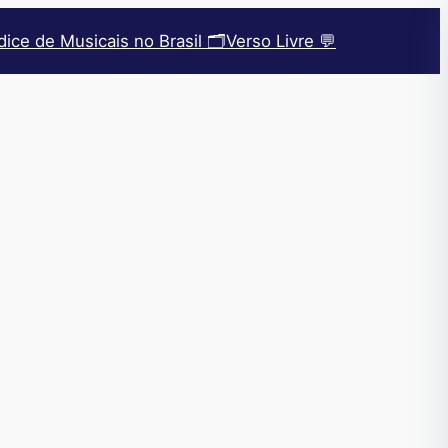
dice de Musicais no Brasil 🗂️
Verso Livre 💬