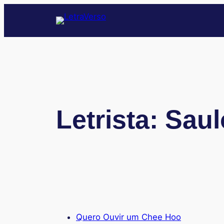
Pular
para
o
conteúdo
Letrista:
Saul
Quero Ouvir um Chee Hoo