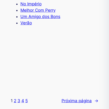
No Império
Melhor Com Perry
Um Amigo dos Bons
Verão
1
2
3
4
5
Próxima página
→