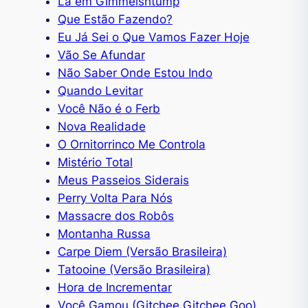
Lá em Gimmelshtump
Que Estão Fazendo?
Eu Já Sei o Que Vamos Fazer Hoje
Vão Se Afundar
Não Saber Onde Estou Indo
Quando Levitar
Você Não é o Ferb
Nova Realidade
O Ornitorrinco Me Controla
Mistério Total
Meus Passeios Siderais
Perry Volta Para Nós
Massacre dos Robôs
Montanha Russa
Carpe Diem (Versão Brasileira)
Tatooine (Versão Brasileira)
Hora de Incrementar
Você Gamou (Gitchee Gitchee Goo)