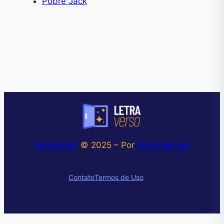
Pobre Jack
LetraVerso
© 2025 – Por
Klaus Bentes
Instagram
Contato
Termos de Uso