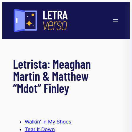
Pular
para
o
conteúdo
Letrista:
Meaghan
Martin & Matthew
“Mdot” Finley
Walkin’ in My Shoes
Tear It Down