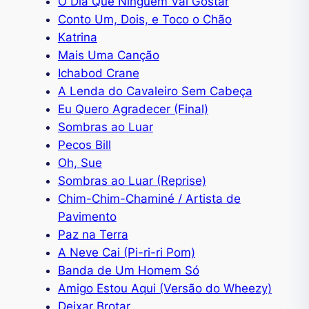
O Dia Que Ninguém Vai Gostar
Conto Um, Dois, e Toco o Chão
Katrina
Mais Uma Canção
Ichabod Crane
A Lenda do Cavaleiro Sem Cabeça
Eu Quero Agradecer (Final)
Sombras ao Luar
Pecos Bill
Oh, Sue
Sombras ao Luar (Reprise)
Chim-Chim-Chaminé / Artista de
Pavimento
Paz na Terra
A Neve Cai (Pi-ri-ri Pom)
Banda de Um Homem Só
Amigo Estou Aqui (Versão do Wheezy)
Deixar Brotar