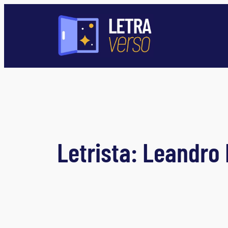
Pular
para
o
conteúdo
Letrista:
Leandro