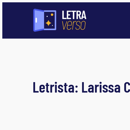
Pular
para
o
conteúdo
Letrista:
Larissa 