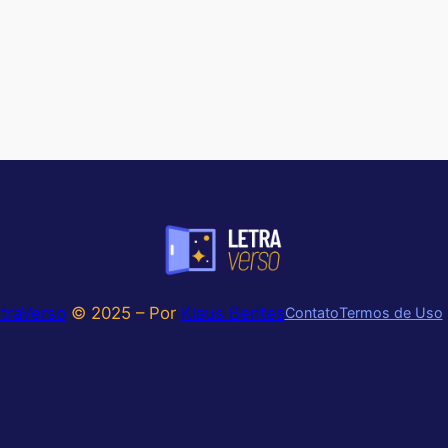
traVerso
© 2025 – Por
Klaus Bentes
Contato
Termos de Uso