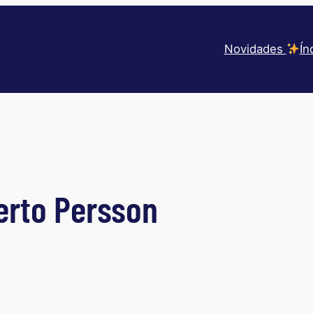
Novidades
Ín
erto Persson