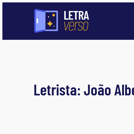
Pular
para
o
conteúdo
Letrista:
João Alb