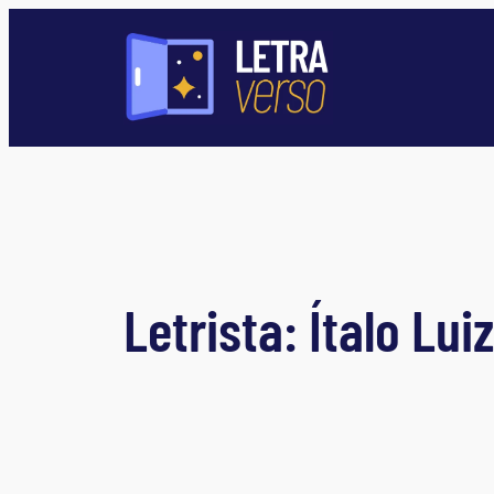
Pular
para
o
conteúdo
Letrista:
Ítalo Luiz