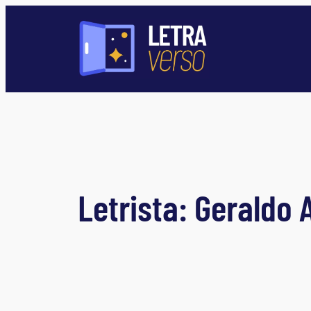
Pular
para
o
conteúdo
Letrista:
Geraldo 