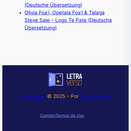
(Deutsche Übersetzung)
Olivia Foa’i, Opetaia Foa’i & Talaga
Steve Sale – Logo Te Pate (Deutsche
Übersetzung)
LetraVerso
© 2025 – Por
Klaus Bentes
Instagram
Contato
Termos de Uso