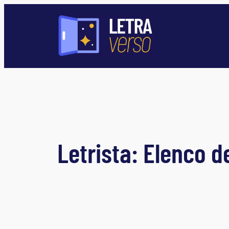
Pular
para
o
conteúdo
Letrista:
Elenco de